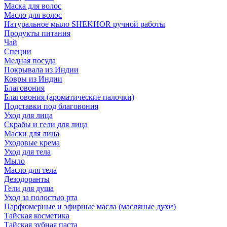
Маска для волос
Масло для волос
Натуральное мыло SHEKHOR ручной работы
Продукты питания
Чай
Специи
Медная посуда
Покрывала из Индии
Ковры из Индии
Благовония
Благовония (ароматические палочки)
Подставки под благовония
Уход для лица
Скрабы и гели для лица
Маски для лица
Уходовые крема
Уход для тела
Мыло
Масло для тела
Дезодоранты
Гели для душа
Уход за полостью рта
Парфюмерные и эфирные масла (масляные духи)
Тайская косметика
Тайская зубная паста