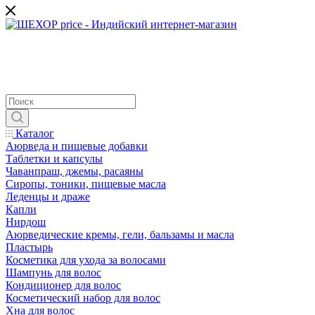
Каталог
Аюрведа и пищевые добавки
Таблетки и капсулы
Чаванпраш, джемы, расаяны
Сиропы, тоники, пищевые масла
Леденцы и драже
Капли
Нирдош
Аюрведические кремы, гели, бальзамы и масла
Пластырь
Косметика для ухода за волосами
Шампунь для волос
Кондиционер для волос
Косметический набор для волос
Хна для волос