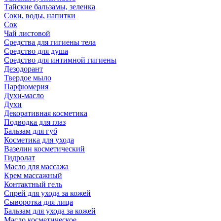
Тайские бальзамы, зеленка
Соки, воды, напитки
Сок
Чай листовой
Средства для гигиены тела
Средство для душа
Средство для интимной гигиены
Дезодорант
Твердое мыло
Парфюмерия
Духи-масло
Духи
Декоративная косметика
Подводка для глаз
Бальзам для губ
Косметика для ухода
Вазелин косметический
Гидролат
Масло для массажа
Крем массажный
Контактный гель
Спрей для ухода за кожей
Сыворотка для лица
Бальзам для ухода за кожей
Масло косметическое