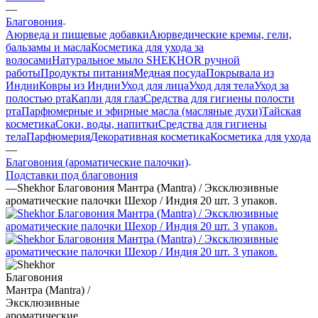
—
Благовония
Аюрведа и пищевые добавки
Аюрведические кремы, гели,
бальзамы и масла
Косметика для ухода за
волосами
Натуральное мыло SHEKHOR ручной
работы
Продукты питания
Медная посуда
Покрывала из
Индии
Ковры из Индии
Уход для лица
Уход для тела
Уход за
полостью рта
Капли для глаз
Средства для гигиены полости
рта
Парфюмерные и эфирные масла (масляные духи)
Тайская
косметика
Соки, воды, напитки
Средства для гигиены
тела
Парфюмерия
Декоративная косметика
Косметика для ухода
—
Благовония (ароматические палочки)
Подставки под благовония
—
Shekhor Благовония Мантра (Mantra) / Эксклюзивные
ароматические палочки Шехор / Индия 20 шт. 3 упаков.