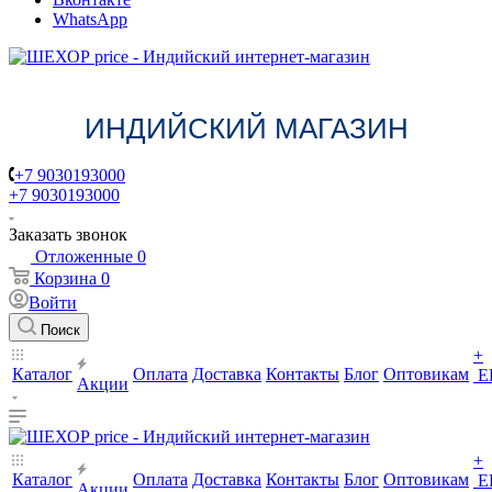
WhatsApp
ИНДИЙСКИЙ МАГАЗИН
+7 9030193000
+7 9030193000
Заказать звонок
Отложенные
0
Корзина
0
Войти
Поиск
+
Каталог
Оплата
Доставка
Контакты
Блог
Оптовикам
Е
Акции
+
Каталог
Оплата
Доставка
Контакты
Блог
Оптовикам
Е
Акции