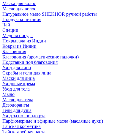
Маска для волос
Масло для волос
Натуральное мыло SHEKHOR ручной работы
Продукты питания
Чай
Специи
Медная посуда
Покрывала из Индии
Ковры из Индии
Благовония
Благовония (ароматические палочки)
Подставки под благовония
Уход для лица
Скрабы и гели для лица
Маски для лица
Уходовые крема
Уход для тела
Мыло
Масло для тела
Дезодоранты
Гели для душа
Уход за полостью рта
Парфюмерные и эфирные масла (масляные духи)
Тайская косметика
Тайская зубная паста