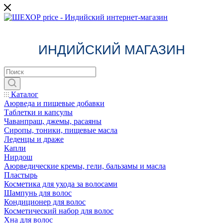
ИНДИЙСКИЙ МАГАЗИН
Каталог
Аюрведа и пищевые добавки
Таблетки и капсулы
Чаванпраш, джемы, расаяны
Сиропы, тоники, пищевые масла
Леденцы и драже
Капли
Нирдош
Аюрведические кремы, гели, бальзамы и масла
Пластырь
Косметика для ухода за волосами
Шампунь для волос
Кондиционер для волос
Косметический набор для волос
Хна для волос