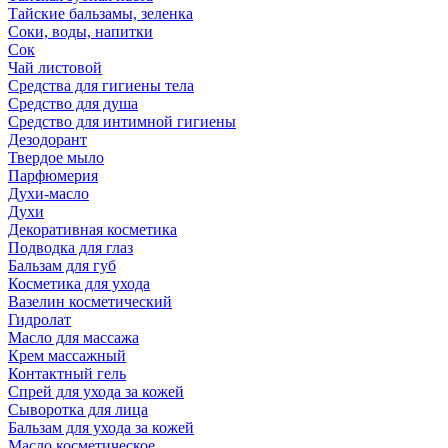
Тайские бальзамы, зеленка
Соки, воды, напитки
Сок
Чай листовой
Средства для гигиены тела
Средство для душа
Средство для интимной гигиены
Дезодорант
Твердое мыло
Парфюмерия
Духи-масло
Духи
Декоративная косметика
Подводка для глаз
Бальзам для губ
Косметика для ухода
Вазелин косметический
Гидролат
Масло для массажа
Крем массажный
Контактный гель
Спрей для ухода за кожей
Сыворотка для лица
Бальзам для ухода за кожей
Масло косметическое