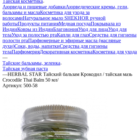
Тайская косметика
Аюрведа и пищевые добавки
Аюрведические кремы, гели,
бальзамы и масла
Косметика для ухода за
волосами
Натуральное мыло SHEKHOR ручной
работы
Продукты питания
Медная посуда
Покрывала из
Индии
Ковры из Индии
Благовония
Уход для лица
Уход для
тела
Уход за полостью рта
Капли для глаз
Средства для гигиены
полости рта
Парфюмерные и эфирные масла (масляные
духи)
Соки, воды, напитки
Средства для гигиены
тела
Парфюмерия
Декоративная косметика
Косметика для ухода
—
Тайские бальзамы, зеленка
Тайская зубная паста
—
HERBAL STAR Тайский бальзам Крокодил / тайская мазь
Crocodile Thai Balm 50 мл/
Артикул:
500-58