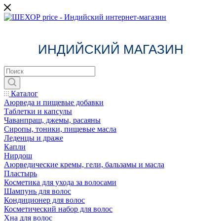
ИНДИЙСКИЙ МАГАЗИН
Каталог
Аюрведа и пищевые добавки
Таблетки и капсулы
Чаванпраш, джемы, расаяны
Сиропы, тоники, пищевые масла
Леденцы и драже
Капли
Нирдош
Аюрведические кремы, гели, бальзамы и масла
Пластырь
Косметика для ухода за волосами
Шампунь для волос
Кондиционер для волос
Косметический набор для волос
Хна для волос