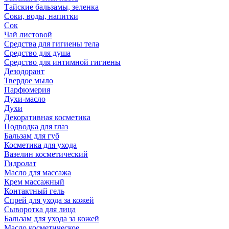
Тайские бальзамы, зеленка
Соки, воды, напитки
Сок
Чай листовой
Средства для гигиены тела
Средство для душа
Средство для интимной гигиены
Дезодорант
Твердое мыло
Парфюмерия
Духи-масло
Духи
Декоративная косметика
Подводка для глаз
Бальзам для губ
Косметика для ухода
Вазелин косметический
Гидролат
Масло для массажа
Крем массажный
Контактный гель
Спрей для ухода за кожей
Сыворотка для лица
Бальзам для ухода за кожей
Масло косметическое