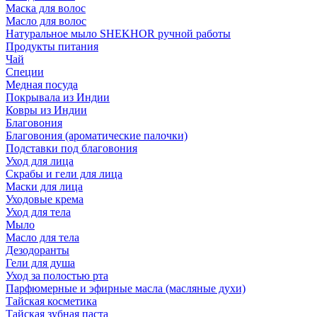
Маска для волос
Масло для волос
Натуральное мыло SHEKHOR ручной работы
Продукты питания
Чай
Специи
Медная посуда
Покрывала из Индии
Ковры из Индии
Благовония
Благовония (ароматические палочки)
Подставки под благовония
Уход для лица
Скрабы и гели для лица
Маски для лица
Уходовые крема
Уход для тела
Мыло
Масло для тела
Дезодоранты
Гели для душа
Уход за полостью рта
Парфюмерные и эфирные масла (масляные духи)
Тайская косметика
Тайская зубная паста