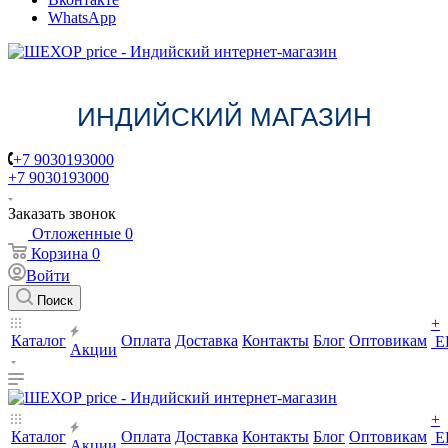
WhatsApp
ИНДИЙСКИЙ МАГАЗИН
+7 9030193000
+7 9030193000
Заказать звонок
Отложенные
0
Корзина
0
Войти
Поиск
+
Каталог
Оплата
Доставка
Контакты
Блог
Оптовикам
Е
Акции
+
Каталог
Оплата
Доставка
Контакты
Блог
Оптовикам
Е
Акции