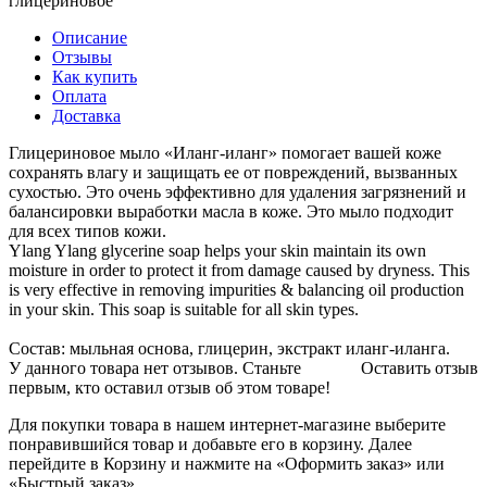
глицериновое
Описание
Отзывы
Как купить
Оплата
Доставка
Глицериновое мыло «Иланг-иланг» помогает вашей коже
сохранять влагу и защищать ее от повреждений, вызванных
сухостью. Это очень эффективно для удаления загрязнений и
балансировки выработки масла в коже. Это мыло подходит
для всех типов кожи.
Ylang Ylang glycerine soap helps your skin maintain its own
moisture in order to protect it from damage caused by dryness. This
is very effective in removing impurities & balancing oil production
in your skin. This soap is suitable for all skin types.
Состав: мыльная основа, глицерин, экстракт иланг-иланга.
У данного товара нет отзывов. Станьте
Оставить отзыв
первым, кто оставил отзыв об этом товаре!
Для покупки товара в нашем интернет-магазине выберите
понравившийся товар и добавьте его в корзину. Далее
перейдите в Корзину и нажмите на «Оформить заказ» или
«Быстрый заказ».