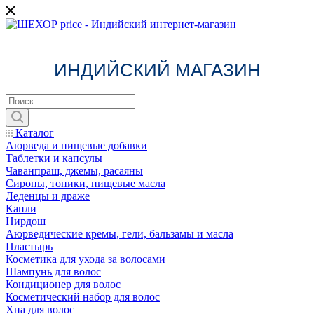
ИНДИЙСКИЙ МАГАЗИН
Каталог
Аюрведа и пищевые добавки
Таблетки и капсулы
Чаванпраш, джемы, расаяны
Сиропы, тоники, пищевые масла
Леденцы и драже
Капли
Нирдош
Аюрведические кремы, гели, бальзамы и масла
Пластырь
Косметика для ухода за волосами
Шампунь для волос
Кондиционер для волос
Косметический набор для волос
Хна для волос