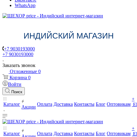
WhatsApp
ИНДИЙСКИЙ МАГАЗИН
+7 9030193000
+7 9030193000
Заказать звонок
Отложенные
0
Корзина
0
Войти
Поиск
+
Каталог
Оплата
Доставка
Контакты
Блог
Оптовикам
Е
Акции
+
Каталог
Оплата
Доставка
Контакты
Блог
Оптовикам
Е
Акции