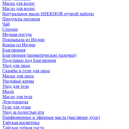
Маска для волос
Масло для волос
Натуральное мыло SHEKHOR ручной работы
Продукты питания
Чай
Специи
Медная посуда
Покрывала из Индии
Ковры из Индии
Благовония
Благовония (ароматические палочки)
Подставки под благовония
Уход для лица
Скрабы и гели для лица
Маски для лица
Уходовые крема
Уход для тела
Мыло
Масло для тела
Дезодоранты
Гели для душа
Уход за полостью рта
Парфюмерные и эфирные масла (масляные духи)
Тайская косметика
Тайская зубная паста