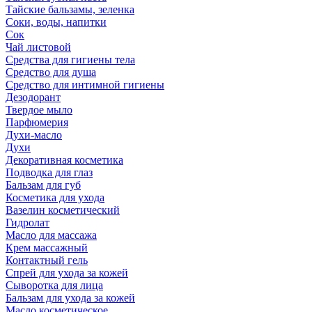
Тайские бальзамы, зеленка
Соки, воды, напитки
Сок
Чай листовой
Средства для гигиены тела
Средство для душа
Средство для интимной гигиены
Дезодорант
Твердое мыло
Парфюмерия
Духи-масло
Духи
Декоративная косметика
Подводка для глаз
Бальзам для губ
Косметика для ухода
Вазелин косметический
Гидролат
Масло для массажа
Крем массажный
Контактный гель
Спрей для ухода за кожей
Сыворотка для лица
Бальзам для ухода за кожей
Масло косметическое