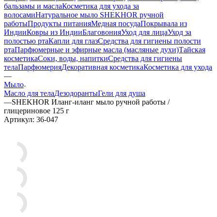
бальзамы и масла
Косметика для ухода за
волосами
Натуральное мыло SHEKHOR ручной
работы
Продукты питания
Медная посуда
Покрывала из
Индии
Ковры из Индии
Благовония
Уход для лица
Уход за
полостью рта
Капли для глаз
Средства для гигиены полости
рта
Парфюмерные и эфирные масла (масляные духи)
Тайская
косметика
Соки, воды, напитки
Средства для гигиены
тела
Парфюмерия
Декоративная косметика
Косметика для ухода
—
Мыло
Масло для тела
Дезодоранты
Гели для душа
—
SHEKHOR Иланг-иланг мыло ручной работы /
глицериновое 125 г
Артикул:
36-047