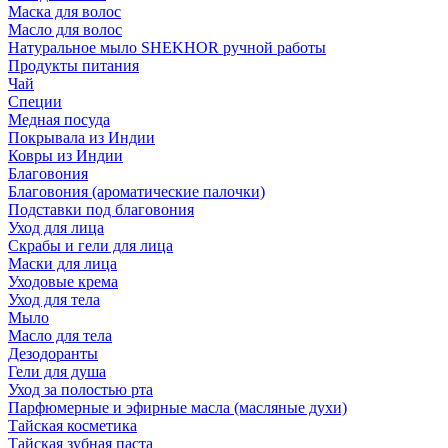
Маска для волос
Масло для волос
Натуральное мыло SHEKHOR ручной работы
Продукты питания
Чай
Специи
Медная посуда
Покрывала из Индии
Ковры из Индии
Благовония
Благовония (ароматические палочки)
Подставки под благовония
Уход для лица
Скрабы и гели для лица
Маски для лица
Уходовые крема
Уход для тела
Мыло
Масло для тела
Дезодоранты
Гели для душа
Уход за полостью рта
Парфюмерные и эфирные масла (масляные духи)
Тайская косметика
Тайская зубная паста