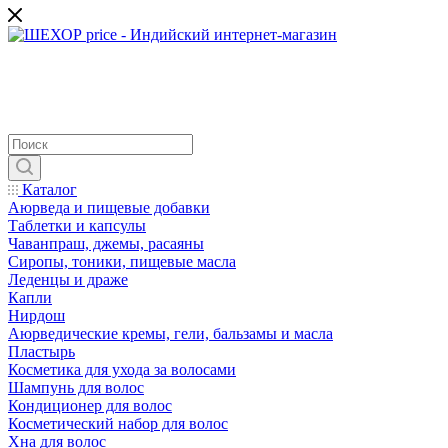
Каталог
Аюрведа и пищевые добавки
Таблетки и капсулы
Чаванпраш, джемы, расаяны
Сиропы, тоники, пищевые масла
Леденцы и драже
Капли
Нирдош
Аюрведические кремы, гели, бальзамы и масла
Пластырь
Косметика для ухода за волосами
Шампунь для волос
Кондиционер для волос
Косметический набор для волос
Хна для волос