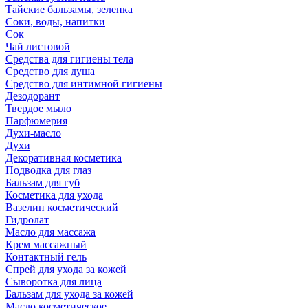
Тайские бальзамы, зеленка
Соки, воды, напитки
Сок
Чай листовой
Средства для гигиены тела
Средство для душа
Средство для интимной гигиены
Дезодорант
Твердое мыло
Парфюмерия
Духи-масло
Духи
Декоративная косметика
Подводка для глаз
Бальзам для губ
Косметика для ухода
Вазелин косметический
Гидролат
Масло для массажа
Крем массажный
Контактный гель
Спрей для ухода за кожей
Сыворотка для лица
Бальзам для ухода за кожей
Масло косметическое