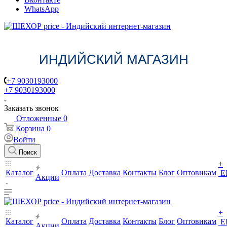
WhatsApp
ИНДИЙСКИЙ МАГАЗИН
+7 9030193000
+7 9030193000
Заказать звонок
Отложенные
0
Корзина
0
Войти
Поиск
+
Каталог
Оплата
Доставка
Контакты
Блог
Оптовикам
Е
Акции
+
Каталог
Оплата
Доставка
Контакты
Блог
Оптовикам
Е
Акции