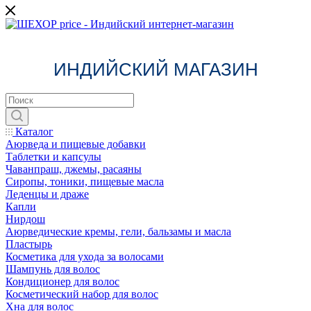
ИНДИЙСКИЙ МАГАЗИН
Каталог
Аюрведа и пищевые добавки
Таблетки и капсулы
Чаванпраш, джемы, расаяны
Сиропы, тоники, пищевые масла
Леденцы и драже
Капли
Нирдош
Аюрведические кремы, гели, бальзамы и масла
Пластырь
Косметика для ухода за волосами
Шампунь для волос
Кондиционер для волос
Косметический набор для волос
Хна для волос