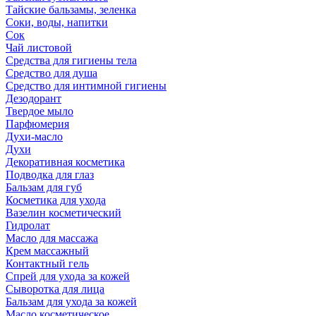
Тайские бальзамы, зеленка
Соки, воды, напитки
Сок
Чай листовой
Средства для гигиены тела
Средство для душа
Средство для интимной гигиены
Дезодорант
Твердое мыло
Парфюмерия
Духи-масло
Духи
Декоративная косметика
Подводка для глаз
Бальзам для губ
Косметика для ухода
Вазелин косметический
Гидролат
Масло для массажа
Крем массажный
Контактный гель
Спрей для ухода за кожей
Сыворотка для лица
Бальзам для ухода за кожей
Масло косметическое