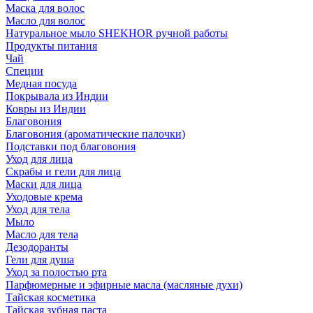
Маска для волос
Масло для волос
Натуральное мыло SHEKHOR ручной работы
Продукты питания
Чай
Специи
Медная посуда
Покрывала из Индии
Ковры из Индии
Благовония
Благовония (ароматические палочки)
Подставки под благовония
Уход для лица
Скрабы и гели для лица
Маски для лица
Уходовые крема
Уход для тела
Мыло
Масло для тела
Дезодоранты
Гели для душа
Уход за полостью рта
Парфюмерные и эфирные масла (масляные духи)
Тайская косметика
Тайская зубная паста