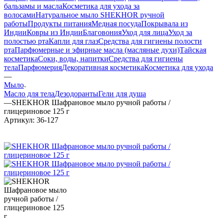
бальзамы и масла
Косметика для ухода за
волосами
Натуральное мыло SHEKHOR ручной
работы
Продукты питания
Медная посуда
Покрывала из
Индии
Ковры из Индии
Благовония
Уход для лица
Уход за
полостью рта
Капли для глаз
Средства для гигиены полости
рта
Парфюмерные и эфирные масла (масляные духи)
Тайская
косметика
Соки, воды, напитки
Средства для гигиены
тела
Парфюмерия
Декоративная косметика
Косметика для ухода
—
Мыло
Масло для тела
Дезодоранты
Гели для душа
—
SHEKHOR Шафрановое мыло ручной работы /
глицериновое 125 г
Артикул:
36-127