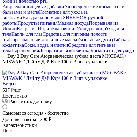
Уход за полостью рта
Аюрведа и пищевые добавки
Аюрведические кремы, гели,
бальзамы и масла
Косметика для ухода за
волосами
Натуральное мыло SHEKHOR ручной
работы
Продукты питания
Медная посуда
Покрывала из
Индии
Ковры из Индии
Благовония
Уход для лица
Уход для
тела
Капли для глаз
Средства для гигиены полости
рта
Парфюмерные и эфирные масла (масляные духи)
Тайская
косметика
Соки, воды, напитки
Средства для гигиены
тела
Парфюмерия
Декоративная косметика
Косметика для ухода
—
Day 2 Day Care Аюрведическая зубная паста МИСВАК /
MISWAK / Дэй ту Дэй Кэр/ 100 г. 3 шт в упаковке
Видео
537
₽
/шт
Достаточно
Рассчитать доставку
Самовывоз сегодня - бесплатно
Доставка завтра - 390 ₽
Характеристики
Цвет
—