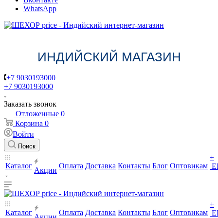
WhatsApp
ИНДИЙСКИЙ МАГАЗИН
+7 9030193000
+7 9030193000
Заказать звонок
Отложенные
0
Корзина
0
Войти
Поиск
+
Каталог
Оплата
Доставка
Контакты
Блог
Оптовикам
Е
Акции
+
Каталог
Оплата
Доставка
Контакты
Блог
Оптовикам
Е
Акции