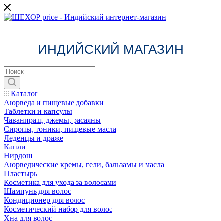
ИНДИЙСКИЙ МАГАЗИН
Каталог
Аюрведа и пищевые добавки
Таблетки и капсулы
Чаванпраш, джемы, расаяны
Сиропы, тоники, пищевые масла
Леденцы и драже
Капли
Нирдош
Аюрведические кремы, гели, бальзамы и масла
Пластырь
Косметика для ухода за волосами
Шампунь для волос
Кондиционер для волос
Косметический набор для волос
Хна для волос