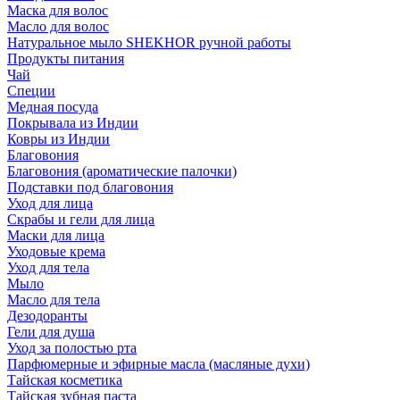
Маска для волос
Масло для волос
Натуральное мыло SHEKHOR ручной работы
Продукты питания
Чай
Специи
Медная посуда
Покрывала из Индии
Ковры из Индии
Благовония
Благовония (ароматические палочки)
Подставки под благовония
Уход для лица
Скрабы и гели для лица
Маски для лица
Уходовые крема
Уход для тела
Мыло
Масло для тела
Дезодоранты
Гели для душа
Уход за полостью рта
Парфюмерные и эфирные масла (масляные духи)
Тайская косметика
Тайская зубная паста