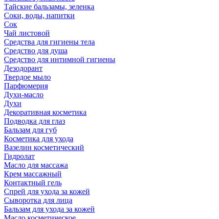
Тайские бальзамы, зеленка
Соки, воды, напитки
Сок
Чай листовой
Средства для гигиены тела
Средство для душа
Средство для интимной гигиены
Дезодорант
Твердое мыло
Парфюмерия
Духи-масло
Духи
Декоративная косметика
Подводка для глаз
Бальзам для губ
Косметика для ухода
Вазелин косметический
Гидролат
Масло для массажа
Крем массажный
Контактный гель
Спрей для ухода за кожей
Сыворотка для лица
Бальзам для ухода за кожей
Масло косметическое