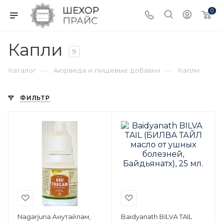
0
Капли
9
—
—
Каталог
Аюрведа и пищевые добавки
Капли
ФИЛЬТР
Nagarjuna Анутайлам,
Baidyanath BILVA TAIL