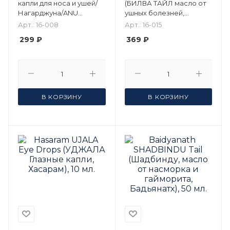
капли для носа и ушей/
(БИЛВА ТАЙЛ масло от
Нагарджуна/ANU
ушных болезней,
THAILAM 10 мл.
Байдьянатх), 25 мл.
Арт.: 16-008
Арт.: 16-015
299 ₽
369 ₽
В КОРЗИНУ
В КОРЗИНУ