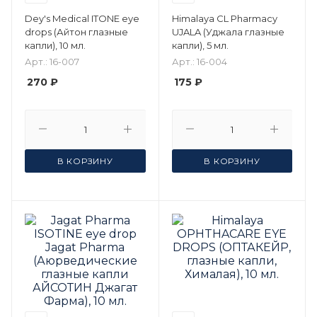
Dey's Medical ITONE eye
Himalaya CL Pharmacy
drops (Айтон глазные
UJALA (Уджала глазные
капли), 10 мл.
капли), 5 мл.
Арт.: 16-007
Арт.: 16-004
270 ₽
175 ₽
В КОРЗИНУ
В КОРЗИНУ