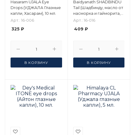
Hasaram UJALA Eye
Baidyanath SHADBINDU
Drops (УДЖАЛА Глазные
Tail (Шадбинду, масло от
капли, Хасарам), 10 мл.
насморка и гайморита,
Бадьянатх), 50 мл.
Арт.: 16-006
Арт.: 16-016
325 ₽
409 ₽
В КОРЗИНУ
В КОРЗИНУ