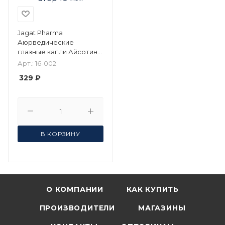
Jagat Pharma
Аюрведические
глазные капли Айсотин
Плюс Джагат Фарма /
Арт.: 16-002
ISOTINE Plus eye drop 10
329 ₽
мл.
В КОРЗИНУ
О КОМПАНИИ
КАК КУПИТЬ
ПРОИЗВОДИТЕЛИ
МАГАЗИНЫ