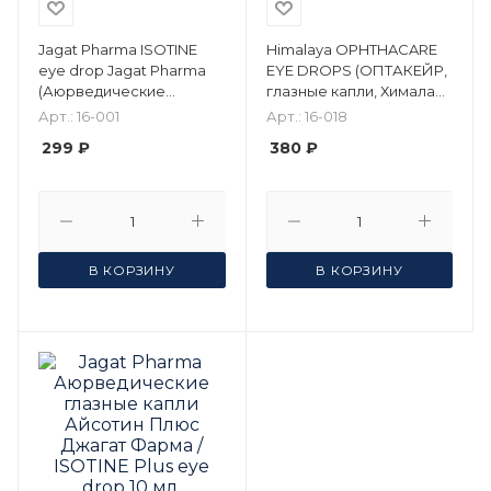
Jagat Pharma ISOTINE
Himalaya OPHTHACARE
eye drop Jagat Pharma
EYE DROPS (ОПТАКЕЙР,
(Аюрведические
глазные капли, Хималая),
глазные капли
10 мл.
Арт.: 16-001
Арт.: 16-018
АЙСОТИН Джагат
299 ₽
380 ₽
Фарма), 10 мл.
В КОРЗИНУ
В КОРЗИНУ