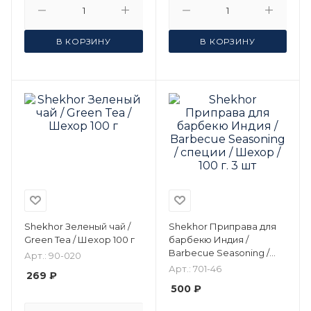
В КОРЗИНУ
В КОРЗИНУ
Shekhor Зеленый чай /
Shekhor Приправа для
Green Tea / Шехор 100 г
барбекю Индия /
Barbecue Seasoning /
Арт.: 90-020
специи / Шехор / 100 г. 3
Арт.: 701-46
269 ₽
шт
500 ₽