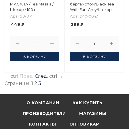
МАСАЛА / Tea Masala /
бергамотом/Black Tea
Шехор / 100 г
With Eart Grey/Шехор
/100 гр
Арт.: 90-014
Арт.: 940-0047
449 ₽
299 ₽
В КОРЗИНУ
В КОРЗИНУ
←
ctrl
Пред.
След.
ctrl
→
Страницы:
1
2
3
О КОМПАНИИ
КАК КУПИТЬ
ПРОИЗВОДИТЕЛИ
МАГАЗИНЫ
КОНТАКТЫ
ОПТОВИКАМ