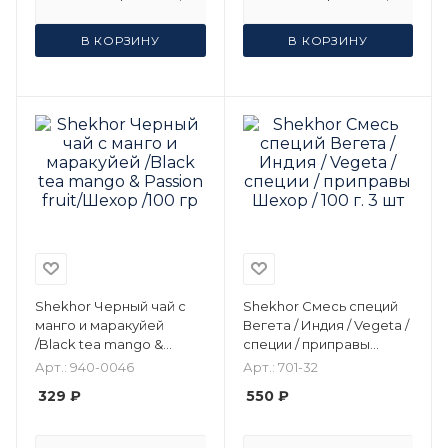
В КОРЗИНУ
В КОРЗИНУ
Shekhor Черный чай с
Shekhor Смесь специй
манго и маракуйей
Вегета / Индия / Vegeta /
/Black tea mango &
специи / приправы
Passion fruit/Шехор /100
Шехор / 100 г. 3 шт
Арт.: 940-0046
Арт.: 701-32
гр
329 ₽
550 ₽