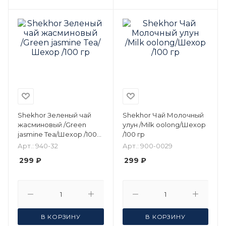
Shekhor Зеленый чай
Shekhor Чай Молочный
жасминовый /Green
улун /Milk oolong/Шехор
jasmine Tea/Шехор /100
/100 гр
гр
Арт.: 940-32
Арт.: 900-0029
299 ₽
299 ₽
В КОРЗИНУ
В КОРЗИНУ