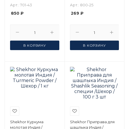
приправа / специи /
специи / приправы /
Арт.: 701-43
Арт.: 800-25
Шехор / 50 г 3 шт
Шехор / 100 г
850 ₽
269 ₽
В КОРЗИНУ
В КОРЗИНУ
Shekhor Куркума
Shekhor Приправа для
молотая Индия /
шашлыка Индия /