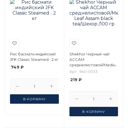
Рис басмати индийский
Shekhor Черный чай
JFK Classic Steamed - 2 кг
АССАМ
среднелистовой/Medium
749 ₽
Leaf Assam black tea/
Арт.: 940-0033
Шехор /100 гр
219 ₽
В КОРЗИНУ
В КОРЗИНУ