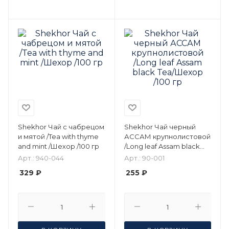
Shekhor Чай c чабрецом
Shekhor Чай черный
и мятой /Tea with thyme
АССАМ крупнолистовой
and mint /Шехор /100 гр
/Long leaf Assam black
Tea/Шехор /100 гр
Арт.: 940-044
Арт.: 90-001
329 ₽
255 ₽