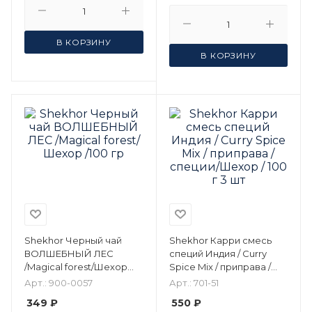
В КОРЗИНУ
В КОРЗИНУ
Shekhor Черный чай
Shekhor Карри смесь
ВОЛШЕБНЫЙ ЛЕС
специй Индия / Curry
/Magical forest/Шехор
Spice Mix / приправа /
/100 гр
специи/Шехор / 100 г 3
Арт.: 900-0057
Арт.: 701-51
шт
349 ₽
550 ₽