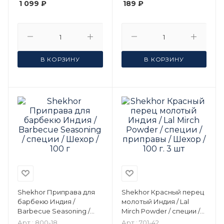
1 099 ₽
189 ₽
В КОРЗИНУ
В КОРЗИНУ
Shekhor Приправа для
Shekhor Красный перец
барбекю Индия /
молотый Индия / Lal
Barbecue Seasoning /
Mirch Powder / специи /
специи / Шехор / 100 г
приправы / Шехор / 100 г.
Арт.: 800-18
Арт.: 701-42