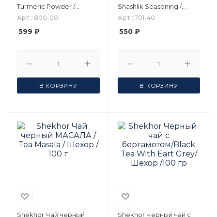
Turmeric Powder /
Shashlik Seasoning /
Шехор / 1 кг
специи /Шехор / 100 г 3
Арт.: 800-00
Арт.: 701-40
шт
599 ₽
550 ₽
В КОРЗИНУ
В КОРЗИНУ
Shekhor Чай черный
Shekhor Черный чай с