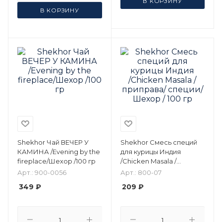
В КОРЗИНУ
В КОРЗИНУ
Shekhor Чай ВЕЧЕР У
Shekhor Смесь специй
КАМИНА /Evening by the
для курицы Индия
fireplace/Шехор /100 гр
/Chicken Masala /
приправа/ специи/
Арт.: 900-0056
Арт.: 800-07
Шехор / 100 гр
349 ₽
209 ₽