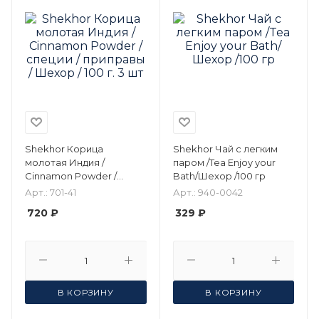
Shekhor Корица
Shekhor Чай c легким
молотая Индия /
паром /Tea Enjoy your
Cinnamon Powder /
Bath/Шехор /100 гр
специи / приправы /
Арт.: 701-41
Арт.: 940-0042
Шехор / 100 г. 3 шт
720 ₽
329 ₽
В КОРЗИНУ
В КОРЗИНУ