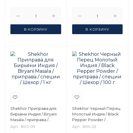
В КОРЗИНУ
В КОРЗИНУ
Shekhor Приправа для
Shekhor Черный Перец
Бирьяни Индия / Biryani
Молотый Индия / Black
Masala / приправа /
Pepper Powder /
специи / Шехор / 1 кг
приправа / специи /
Арт.: 800-09
Арт.: 800-22
Шехор / 100 г