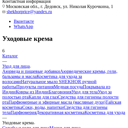
Контактная информация
Московская обл., г. Дедовск, ул. Николая Курочкина, 1
shekhorprice@yandex.ru
Вконтакте
WhatsApp
Уходовые крема
6
Каталог
—
Уход для лица
Аюрведа и пищевые добавки
Аюрведические кремы, гели,
бальзамы и масла
Косметика для ухода за
волосами
Натуральное мыло SHEKHOR ручной
работы
Продукты питания
Медная посуда
Покрывала из
Индии
Ковры из Индии
Благовония
Уход для тела
Уход за
полостью рта
Капли для глаз
Средства для гигиены полости
рта
Парфюмерные и эфирные масла (масляные духи)
Тайская
косметика
Соки, воды, напитки
Средства для гигиены
тела
Парфюмерия
Декоративная косметика
Косметика для ухода
—
Уходовые крема
Скрабы и гели для лица
Маски для лица