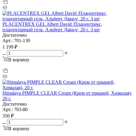
PLACENTREX GEL Albert David /Плацентрекс,
плацентарный гель, Альберт Давид/, 20 г. 3 шт
Достаточно
Арт.: 701-130
1 199 ₽
В корзину
Himalaya PIMPLE CLEAR Cream (Крем от прыщей, Хималая),
20 г.
Достаточно
Арт.: 703-80
350 ₽
В корзину