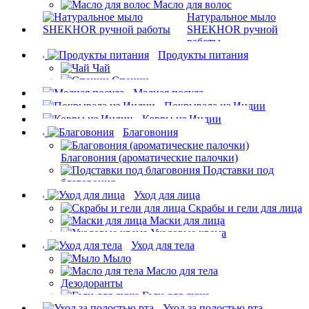
Масло для волос
Натуральное мыло
SHEKHOR ручной
работы
Продукты питания
Чай
Специи
Медная посуда
Покрывала из Индии
Ковры из Индии
Благовония
Благовония (ароматические палочки)
Подставки под
благовония
Уход для лица
Скрабы и гели для лица
Маски для лица
Уходовые крема
Уход для тела
Мыло
Масло для тела
Дезодоранты
Гели для душа
Уход за полостью рта