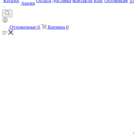
Каталог
Оплата
Доставка
Контакты
Блог
Оптовикам
Е
Акции
Отложенные
0
Корзина
0