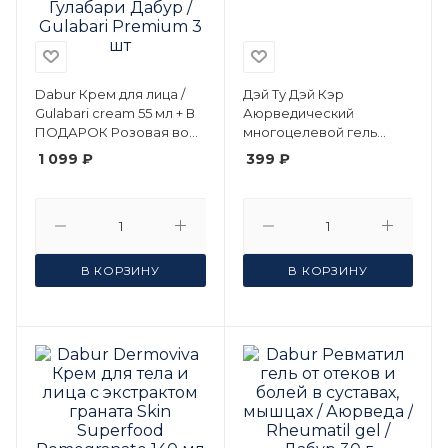
Dabur Крем для лица /
Дэй Ту Дэй Кэр
Gulabari cream 55 мл + В
Аюрведический
ПОДАРОК Розовая вода
многоцелевой гель
Dabur 59 мл / Гулабари
АЛОЭ (алое) ВЕРА 98%,
1 099 ₽
399 ₽
Дабур / Gulabari Premium
100 г
3 шт
В КОРЗИНУ
В КОРЗИНУ