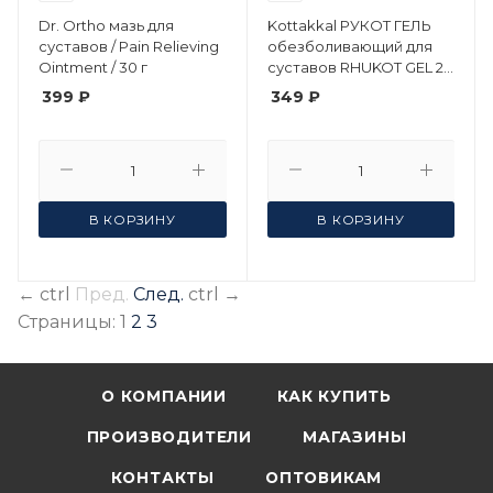
Dr. Ortho мазь для
Kottakkal РУКОТ ГЕЛЬ
суставов / Pain Relieving
обезболивающий для
Ointment / 30 г
суставов RHUKOT GEL 25
г
399 ₽
349 ₽
В КОРЗИНУ
В КОРЗИНУ
←
ctrl
Пред.
След.
ctrl
→
Страницы:
1
2
3
О КОМПАНИИ
КАК КУПИТЬ
ПРОИЗВОДИТЕЛИ
МАГАЗИНЫ
КОНТАКТЫ
ОПТОВИКАМ