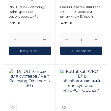
BINTURONG Warming
Dabur Вазелин для тела
Balm Красный
с маслом Кокоса и
разогревающий
витамином Е / крем
бальзам для тела с Чили
увлажняющий Дабур, 225
399 ₽
499 ₽
и перцем / тайская мазь
мл
Warming Balm 50 мл/
В КОРЗИНУ
В КОРЗИНУ