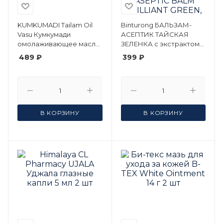
KUMKUMADI Tailam Oil
Binturong БАЛЬЗАМ-
Vasu Кумкумади
АСЕПТИК ТАЙСКАЯ
омолаживающее масло
ЗЕЛЕНКА с экстрактом
для лица Васу 25 мл
куркумы /Нина Буда/
489 ₽
399 ₽
Бинтуронг /ASEPTIC
BALM BRILLIANT GREEN,
Nina Buda 50 мл.
В КОРЗИНУ
В КОРЗИНУ