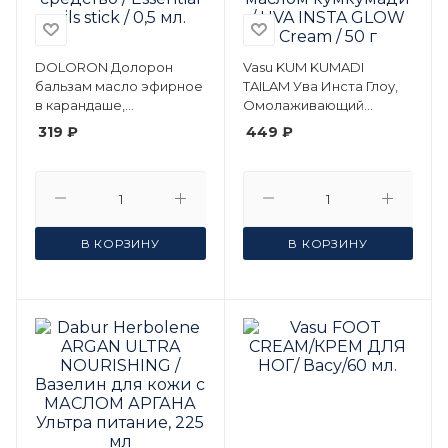
DOLORON Долорон
Vasu KUM KUMADI
бальзам масло эфирное
TAILAM Ува Инста Глоу,
в карандаше,
Омолаживающий
успокаивающее
аюрведический крем
319 ₽
449 ₽
расслабляющее
для лица с маслом
средство / Essential oils
кумкумади / UVA INSTA
stick / 0,5 мл.
GLOW Cream / 50 г
В КОРЗИНУ
В КОРЗИНУ