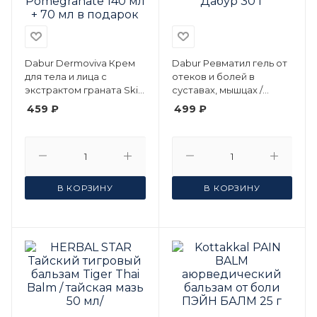
Dabur Dermoviva Крем
Dabur Ревматил гель от
для тела и лица с
отеков и болей в
экстрактом граната Skin
суставах, мышцах /
Superfood Pomegranate
Аюрведа / Rheumatil gel /
459 ₽
499 ₽
140 мл + 70 мл в подарок
Дабур 30 г
В КОРЗИНУ
В КОРЗИНУ