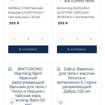
HERBAL STAR Тайский
Binturong БАЛЬЗАМ-
бальзам СКОРПИОН /
АСЕПТИК ТАЙСКАЯ
тайская мазь / 50 мл
ЗЕЛЕНКА с экстрактом
черного тмина Нина
399 ₽
399 ₽
Буда/ Бинтуронг /Aseptic
balm - brilliant green
Black cumin/ Nina Buda
/Binturong/, 50 мл.
В КОРЗИНУ
В КОРЗИНУ