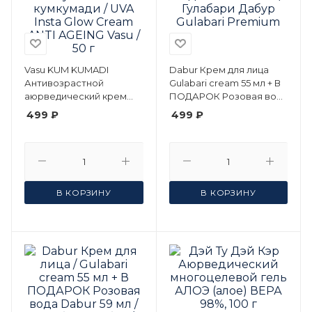
Vasu KUM KUMADI
Dabur Крем для лица
Антивозрастной
Gulabari cream 55 мл + В
аюрведический крем
ПОДАРОК Розовая вода
для лица Ува Васу с
Dabur 59 мл / Гулабари
499 ₽
499 ₽
маслом кумкумади / UVA
Дабур Gulabari Premium
Insta Glow Cream ANTI
AGEING Vasu / 50 г
В КОРЗИНУ
В КОРЗИНУ