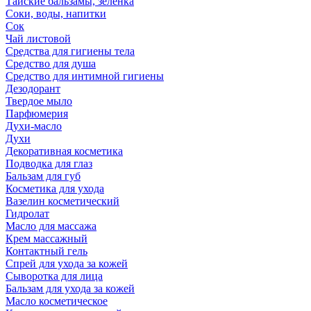
Тайские бальзамы, зеленка
Соки, воды, напитки
Сок
Чай листовой
Средства для гигиены тела
Средство для душа
Средство для интимной гигиены
Дезодорант
Твердое мыло
Парфюмерия
Духи-масло
Духи
Декоративная косметика
Подводка для глаз
Бальзам для губ
Косметика для ухода
Вазелин косметический
Гидролат
Масло для массажа
Крем массажный
Контактный гель
Спрей для ухода за кожей
Сыворотка для лица
Бальзам для ухода за кожей
Масло косметическое