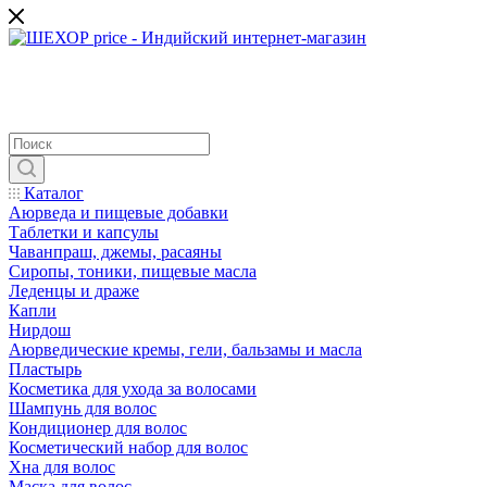
Каталог
Аюрведа и пищевые добавки
Таблетки и капсулы
Чаванпраш, джемы, расаяны
Сиропы, тоники, пищевые масла
Леденцы и драже
Капли
Нирдош
Аюрведические кремы, гели, бальзамы и масла
Пластырь
Косметика для ухода за волосами
Шампунь для волос
Кондиционер для волос
Косметический набор для волос
Хна для волос
Маска для волос