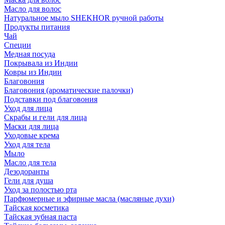
Масло для волос
Натуральное мыло SHEKHOR ручной работы
Продукты питания
Чай
Специи
Медная посуда
Покрывала из Индии
Ковры из Индии
Благовония
Благовония (ароматические палочки)
Подставки под благовония
Уход для лица
Скрабы и гели для лица
Маски для лица
Уходовые крема
Уход для тела
Мыло
Масло для тела
Дезодоранты
Гели для душа
Уход за полостью рта
Парфюмерные и эфирные масла (масляные духи)
Тайская косметика
Тайская зубная паста